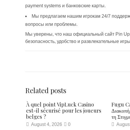
payment systems и банковские карты.
Мы предлагаем нашим игрокам 24/7 поддержк
вопросы или проблемы.
Мы уверены, что наш официальный сайт Pin Up 
безопасность, удобство и развлекательные игры
Related posts
À quel point VipLuck Casino
Fugu Ca
est-il sécurisé pour les joueurs
Διακοπή
belges ?
τη Στιγ
August 4, 2026
0
August