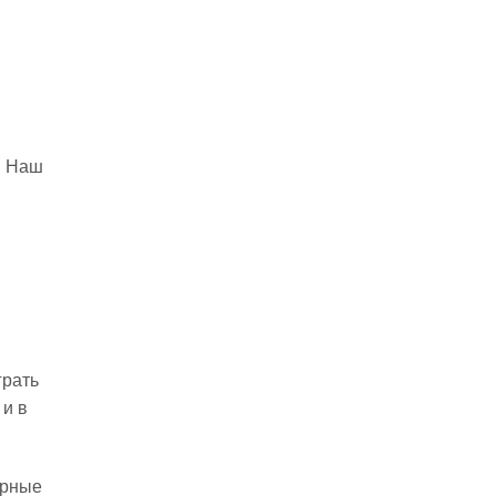
. Наш
грать
 и в
ярные