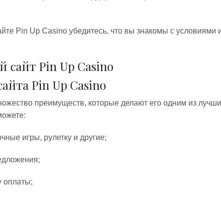
те Pin Up Casino убедитесь, что вы знакомы с условиями 
сайт Pin Up Casino
йта Pin Up Casino
ножество преимуществ, которые делают его одним из лучш
можете:
очные игры, рулетку и другие;
едложения;
у оплаты;