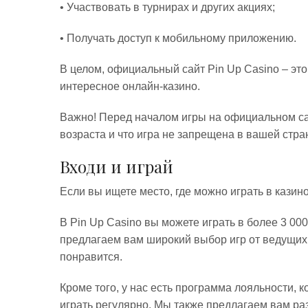
• Участвовать в турнирах и других акциях;
• Получать доступ к мобильному приложению.
В целом, официальный сайт Pin Up Casino – эт
интересное онлайн-казино.
Важно! Перед началом игры на официальном сайт
возраста и что игра не запрещена в вашей стра
Входи и играй
Если вы ищете место, где можно играть в казин
В Pin Up Casino вы можете играть в более 3 000
предлагаем вам широкий выбор игр от ведущих 
понравится.
Кроме того, у нас есть программа лояльности, 
играть регулярно. Мы также предлагаем вам р