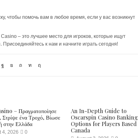
у, чтобы помочь вам в любое время, если у вас возникнут
Casino – это лучшее место для игроков, которые ищут
. Присоединяйтесь к нам и начните играть сегодня!
sino – Πραγματοποίησε
An In-Depth Guide to
, Στρίψε ένα Τροχό, Βίωσε
Oscarspin Casino Banking
μή στην Ελλάδα
Options for Players Based
Canada
 4, 2026
0