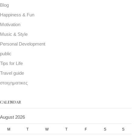
Blog
Happiness & Fun
Motivation
Music & Style
Personal Development
public
Tips for Life
Travel guide
στοιχηματικες
CALENDAR
August 2026
M
T
W
T
F
S
S