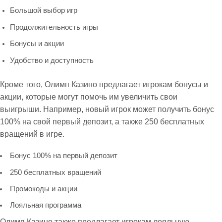
Большой выбор игр
Продолжительность игры
Бонусы и акции
Удобство и доступность
Кроме того, Олимп Казино предлагает игрокам бонусы и
акции, которые могут помочь им увеличить свои
выигрыши. Например, новый игрок может получить бонус
100% на свой первый депозит, а также 250 бесплатных
вращений в игре.
Бонус 100% на первый депозит
250 бесплатных вращений
Промокоды и акции
Лояльная программа
Олимп Казино также предлагает игрокам лояльную