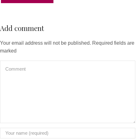
Add comment
Your email address will not be published. Required fields are
marked