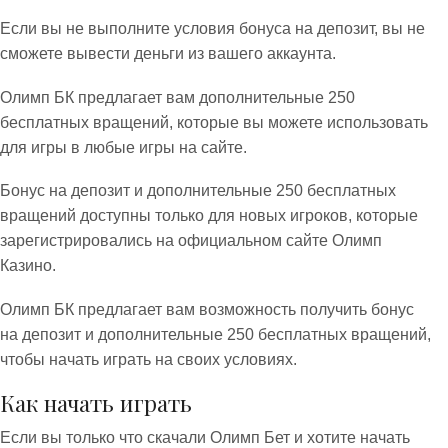
Если вы не выполните условия бонуса на депозит, вы не
сможете вывести деньги из вашего аккаунта.
Олимп БК предлагает вам дополнительные 250
бесплатных вращений, которые вы можете использовать
для игры в любые игры на сайте.
Бонус на депозит и дополнительные 250 бесплатных
вращений доступны только для новых игроков, которые
зарегистрировались на официальном сайте Олимп
Казино.
Олимп БК предлагает вам возможность получить бонус
на депозит и дополнительные 250 бесплатных вращений,
чтобы начать играть на своих условиях.
Как начать играть
Если вы только что скачали Олимп Бет и хотите начать