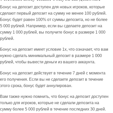
Бонус на депозит доступен для новых игроков, которые
сделают первый депозит на сумму не менее 100 рублей.
Бонус будет равен 100% от суммы депозита, но не более
5 000 рублей. Например, если вы сделаете депозит на
сумму 1 000 рублей, вы получите бонус в размере 1 000
рублей.
Бонус на депозит имеет условие 1x, что означает, что вам
нужно сделать минимальный депозит в размере 1 000
рублей, чтобы вывести деньги из вашего аккаунта.
Бонус на депозит действует в течение 7 дней с момента
его получения. Если вы не сделаете депозит в течение
этого срока, бонус будет аннулирован.
Вам также нужно помнить, что бонус на депозит доступен
только для игроков, которые не сделали депозита на
сумму более 5 000 рублей в течение последних 30 дней.