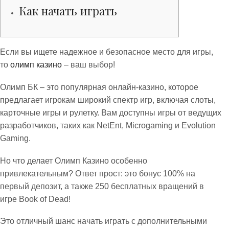
Как начать играть
Если вы ищете надежное и безопасное место для игры,
то
олимп казино
– ваш выбор!
Олимп БК – это популярная онлайн-казино, которое
предлагает игрокам широкий спектр игр, включая слоты,
карточные игры и рулетку. Вам доступны игры от ведущих
разработчиков, таких как NetEnt, Microgaming и Evolution
Gaming.
Но что делает Олимп Казино особенно
привлекательным? Ответ прост: это бонус 100% на
первый депозит, а также 250 бесплатных вращений в
игре Book of Dead!
Это отличный шанс начать играть с дополнительными