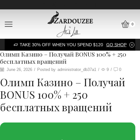
0
LINK
TAKE 30% OFF WHEN YOU SPEND $120
GO SHOP
Олимп Казино – Получай BONUS 100% + 250
бесплатных вращений
June 26, 2026
/
Posted by
administrator_db37a1
/
9
/
0
Олимп Казино – Получай
BONUS 100% + 250
бесплатных вращений