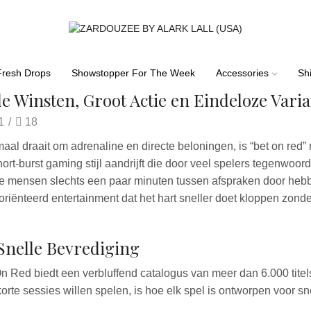
Fresh Drops
Showstopper For The Week
Accessories
Sh
e Winsten, Groot Actie en Eindeloze Varia
1
/
18
al draait om adrenaline en directe beloningen, is “bet on red” 
ort‑burst gaming stijl aandrijft die door veel spelers tegenwoord
te mensen slechts een paar minuten tussen afspraken door heb
oriënteerd entertainment dat het hart sneller doet kloppen zonde
Snelle Bevrediging
 On Red biedt een verbluffend catalogus van meer dan 6.000 titel
orte sessies willen spelen, is hoe elk spel is ontworpen voor sn