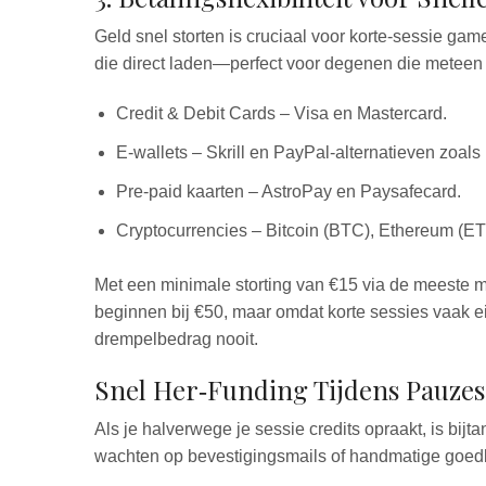
Geld snel storten is cruciaal voor korte‑sessie g
die direct laden—perfect voor degenen die meteen i
Credit & Debit Cards – Visa en Mastercard.
E‑wallets – Skrill en PayPal‑alternatieven zoals 
Pre‑paid kaarten – AstroPay en Paysafecard.
Cryptocurrencies – Bitcoin (BTC), Ethereum (
Met een minimale storting van €15 via de meeste 
beginnen bij €50, maar omdat korte sessies vaak ei
drempelbedrag nooit.
Snel Her‑Funding Tijdens Pauzes
Als je halverwege je sessie credits opraakt, is bij
wachten op bevestigingsmails of handmatige goed