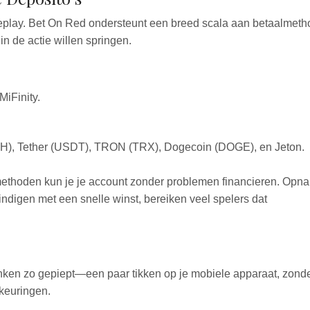
ameplay. Bet On Red ondersteunt een breed scala aan betaalmet
n de actie willen springen.
MiFinity.
ETH), Tether (USDT), TRON (TRX), Dogecoin (DOGE), en Jeton.
methoden kun je je account zonder problemen financieren. Opn
ndigen met een snelle winst, bereiken veel spelers dat
tanken zo gepiept—een paar tikken op je mobiele apparaat, zonde
keuringen.