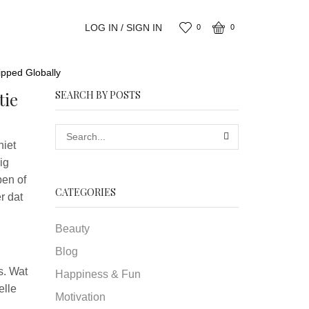
LOG IN / SIGN IN
0
0
ipped Globally
tie
SEARCH BY POSTS
niet
ig
ben of
CATEGORIES
r dat
Beauty
Blog
s. Wat
Happiness & Fun
elle
Motivation