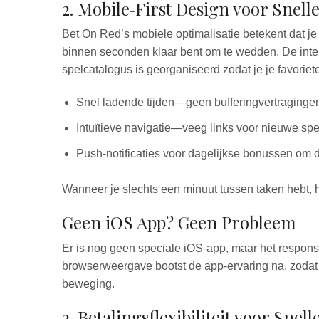
2. Mobile‑First Design voor Snell
Bet On Red’s mobiele optimalisatie betekent dat j
binnen seconden klaar bent om te wedden. De inte
spelcatalogus is georganiseerd zodat je je favoriete s
Snel ladende tijden—geen bufferingvertraginge
Intuïtieve navigatie—veeg links voor nieuwe spe
Push‑notificaties voor dagelijkse bonussen om 
Wanneer je slechts een minuut tussen taken hebt, 
Geen iOS App? Geen Probleem
Er is nog geen speciale iOS‑app, maar het respons
browserweergave bootst de app‑ervaring na, zodat 
beweging.
3. Betalingsflexibiliteit voor Snell