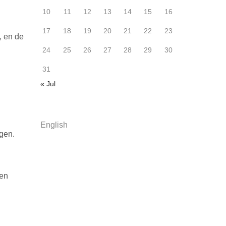
10
11
12
13
14
15
16
n
17
18
19
20
21
22
23
, en de
24
25
26
27
28
29
30
31
« Jul
English
gen.
een