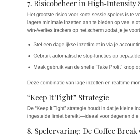
7. Risicobeheer in High‑Intensity 
Het grootste risico voor korte‑sessie spelers is te 
lagere minimale inzetten aan te bieden op veel slots
win‑/verlies trackers op het scherm zodat je je voor
Stel een dagelijkse inzetlimiet in via je accounti
Gebruik automatische stop‑functies op bepaalde 
Maak gebruik van de snelle “Take Profit” knop op
Deze combinatie van lage inzetten en realtime moni
“Keep It Tight” Strategie
De “Keep It Tight” strategie houdt in dat je kleine in
ingestelde limiet bereikt—ideaal voor degenen die c
8. Spelervaring: De Coffee Brea